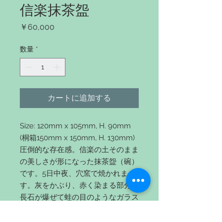
信楽抹茶盌
価
￥60,000
格
数量
*
カートに追加する
Size: 120mm x 105mm, H. 90mm
(桐箱150mm x 150mm, H. 130mm)
圧倒的な存在感。信楽の土そのまま
の美しさが形になった抹茶盌（碗）
です。5日中夜、穴窯で焼かれま
す。灰をかぶり、赤く染まる部分、
長石が爆ぜて蛙の目のようなガラス
状の粒、苔のような緑をしたビード
ロ釉。炎と土が生み出す自然の芸術